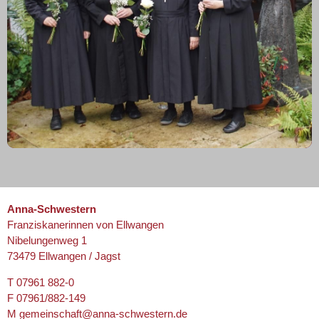
Anna-Schwestern
Franziskanerinnen von Ellwangen
Nibelungenweg 1
73479 Ellwangen / Jagst
T 07961 882-0
F 07961/882-149
M
gemeinschaft@anna-schwestern.de