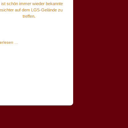
 ist schön immer wieder bekannte
sichter auf dem LGS-Gelände zu
treffen.
Die
erlesen …
Landesgartenschau
hat
begonnen