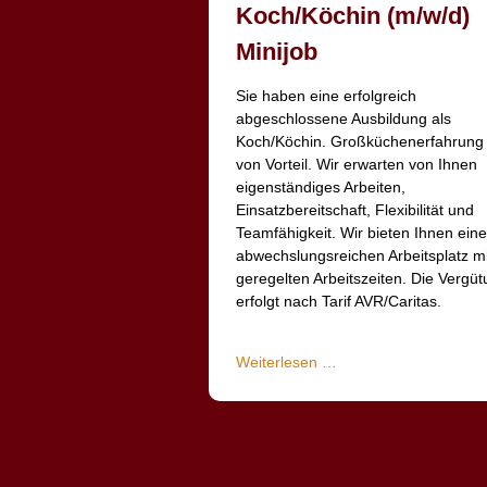
Koch/Köchin (m/w/d)
Minijob
Sie haben eine erfolgreich
abgeschlossene Ausbildung als
Koch/Köchin. Großküchenerfahrung 
von Vorteil. Wir erwarten von Ihnen
eigenständiges Arbeiten,
Einsatzbereitschaft, Flexibilität und
Teamfähigkeit. Wir bieten Ihnen ein
abwechslungsreichen Arbeitsplatz mi
geregelten Arbeitszeiten. Die Vergü
erfolgt nach Tarif AVR/Caritas.
Stellenausschreibung
Weiterlesen …
Koch/Köchin
(m/w/d)
Minijob