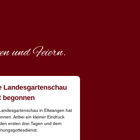
en und Feiern.
e Landesgartenschau
t begonnen
Landesgartenschau in Ellwangen hat
nnen. Anbei ein kleiner Eindruck
den ersten drei Tagen und dem
fnungsgottesdienst.