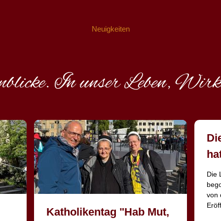
Neuigkeiten
blicke. In unser Leben, Wirk
Di
ha
Die 
bego
von 
Eröf
Katholikentag "Hab Mut,