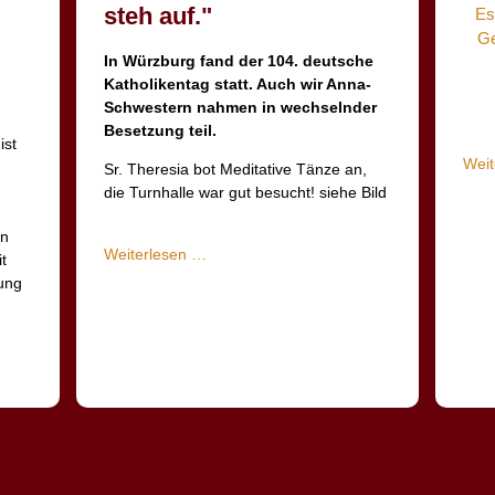
steh auf."
Es
Ge
In Würzburg fand der 104. deutsche
Katholikentag statt. Auch wir Anna-
Schwestern nahmen in wechselnder
Besetzung teil.
ist
Weit
Sr. Theresia bot Meditative Tänze an,
die Turnhalle war gut besucht! siehe Bild
en
Katholikentag
Weiterlesen …
t
"Hab
tung
Mut,
steh
auf."