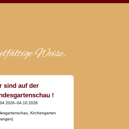
lfältige Weise.
r sind auf der
ndesgartenschau !
.04.2026–04.10.2026
esgartenschau, Kirchengarten
wangen
)