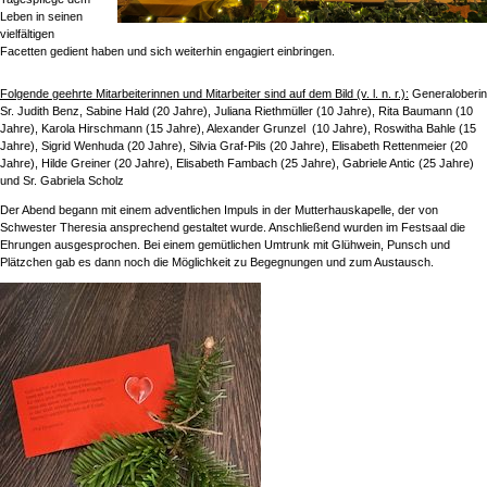
Leben in seinen
vielfältigen
Facetten gedient haben und sich weiterhin engagiert einbringen.
Folgende geehrte Mitarbeiterinnen und Mitarbeiter sind auf dem Bild (v. l. n. r.):
Generaloberin
Sr. Judith Benz, Sabine Hald (20 Jahre), Juliana Riethmüller (10 Jahre), Rita Baumann (10
Jahre), Karola Hirschmann (15 Jahre), Alexander Grunzel (10 Jahre), Roswitha Bahle (15
Jahre), Sigrid Wenhuda (20 Jahre), Silvia Graf-Pils (20 Jahre), Elisabeth Rettenmeier (20
Jahre), Hilde Greiner (20 Jahre), Elisabeth Fambach (25 Jahre), Gabriele Antic (25 Jahre)
und Sr. Gabriela Scholz
Der Abend begann mit einem adventlichen Impuls in der Mutterhauskapelle, der von
Schwester Theresia ansprechend gestaltet wurde. Anschließend wurden im Festsaal die
Ehrungen ausgesprochen. Bei einem gemütlichen Umtrunk mit Glühwein, Punsch und
Plätzchen gab es dann noch die Möglichkeit zu Begegnungen und zum Austausch.