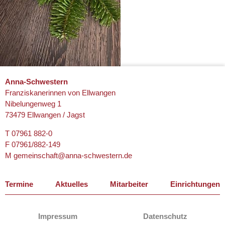
Anna-Schwestern
Franziskanerinnen von Ellwangen
Nibelungenweg 1
73479 Ellwangen / Jagst
T 07961 882-0
F 07961/882-149
M
gemeinschaft@anna-schwestern.de
Navigation
Termine
Aktuelles
Mitarbeiter
Einrichtungen
überspringen
Navigation
Impressum
Datenschutz
überspringen