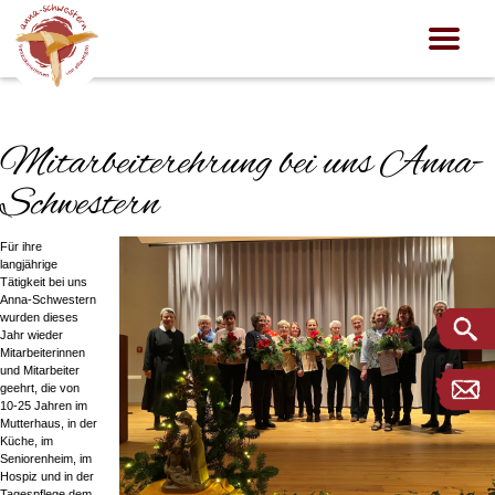
Mitarbeiterehrung bei uns Anna-
Schwestern
Für ihre
langjährige
Tätigkeit bei uns
Anna-Schwestern
wurden dieses
Jahr wieder
Mitarbeiterinnen
und Mitarbeiter
geehrt, die von
10-25 Jahren im
Mutterhaus, in der
Küche, im
Seniorenheim, im
Hospiz und in der
Tagespflege dem